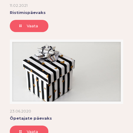
11.02.2021
Ristimispäevaks
Vaata
23.06.2020
Õpetajate päevaks
Vaata