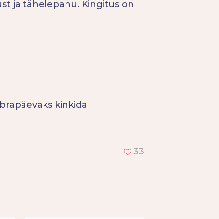
t ja tähelepanu. Kingitus on
?
õbrapäevaks kinkida.
33