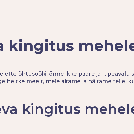
 kingitus mehel
 ette õhtusööki, õnnelikke paare ja ... peavalu
e heitke meelt, meie aitame ja näitame teile, ku
eva kingitus mehel