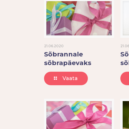
21.06.2020
21.0
Sõbrannale
Sõ
sõbrapäevaks
sõ
Vaata