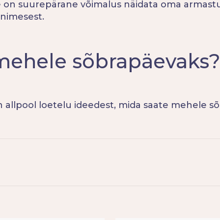
e on suurepärane võimalus näidata oma armastus
inimesest.
mehele sõbrapäevaks
 on allpool loetelu ideedest, mida saate mehele s