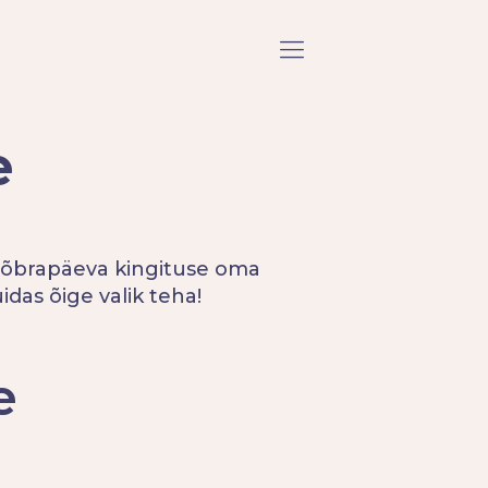
e
 sõbrapäeva kingituse oma
idas õige valik teha!
e