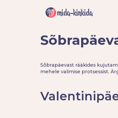
Sõbrapäeva
Sõbrapäevast rääkides kujutame
mehele valimise protsessist. Ärg
Valentinipä