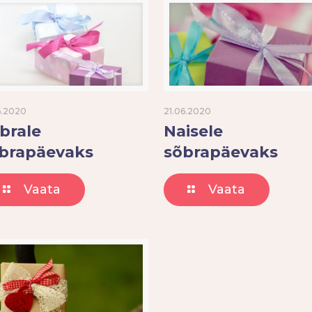
6.2020
21.06.2020
brale
Naisele
brapäevaks
sõbrapäevaks
Vaata
Vaata