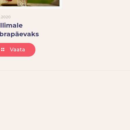
6.2020
llimale
brapäevaks
Vaata
.