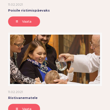
11.02.2021
Poisile ristimispäevaks
Vaata
11.02.2021
Ristivanematele
Vaata