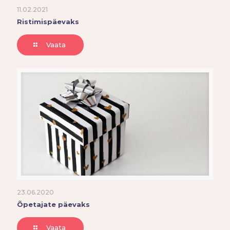
11.02.2021
Ristimispäevaks
Vaata
23.06.2020
Õpetajate päevaks
Vaata