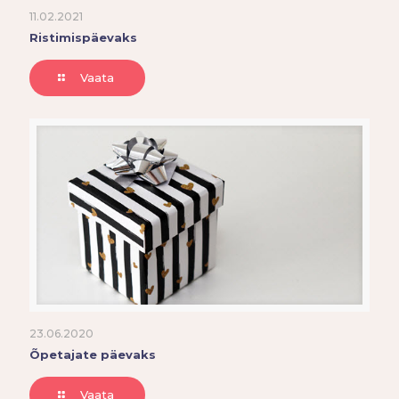
11.02.2021
Ristimispäevaks
Vaata
23.06.2020
Õpetajate päevaks
Vaata