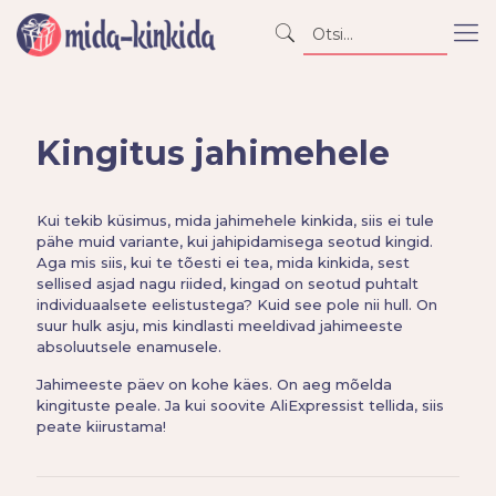
Kingitus jahimehele
Kui tekib küsimus, mida jahimehele kinkida, siis ei tule
pähe muid variante, kui jahipidamisega seotud kingid.
Aga mis siis, kui te tõesti ei tea, mida kinkida, sest
sellised asjad nagu riided, kingad on seotud puhtalt
individuaalsete eelistustega? Kuid see pole nii hull. On
suur hulk asju, mis kindlasti meeldivad jahimeeste
absoluutsele enamusele.
Jahimeeste päev on kohe käes. On aeg mõelda
kingituste peale. Ja kui soovite AliExpressist tellida, siis
peate kiirustama!