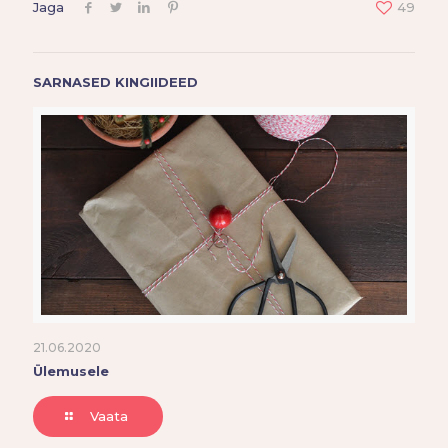
Jaga
49
SARNASED KINGIIDEED
21.06.2020
Ülemusele
Vaata