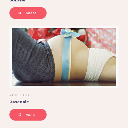
Sõbrale
Vaata
21.06.2020
Rasedale
Vaata